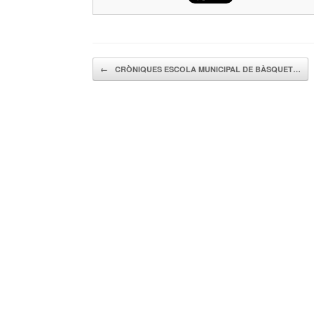
Navegador de artículos
←
CRÒNIQUES ESCOLA MUNICIPAL DE BÀSQUET…