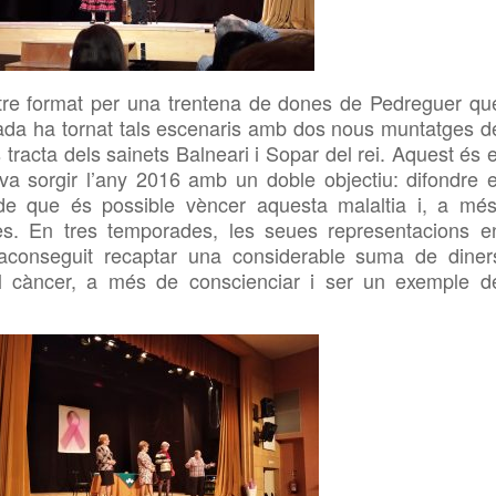
atre format per una trentena de dones de Pedreguer qu
rada ha tornat tals escenaris amb dos nous muntatges d
 tracta dels sainets Balneari i Sopar del rei. Aquest és e
va sorgir l’any 2016 amb un doble objectiu: difondre e
 de que és possible vèncer aquesta malaltia i, a més
es. En tres temporades, les seues representacions e
aconseguit recaptar una considerable suma de diner
a el càncer, a més de conscienciar i ser un exemple d