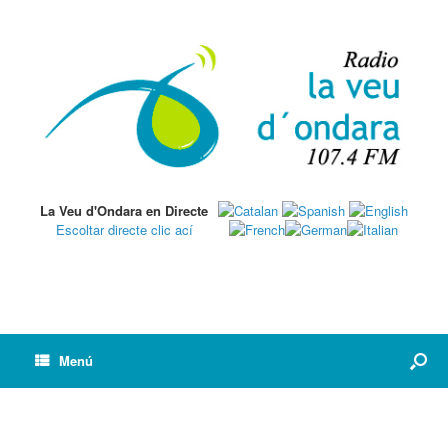
La Veu d'Ondara en Directe
Escoltar directe clic ací
Menú