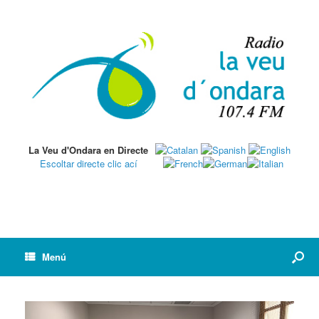
La Veu d'Ondara en Directe
Escoltar directe clic ací
Menú