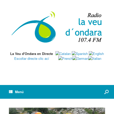
La Veu d'Ondara en Directe
Escoltar directe clic ací
Menú