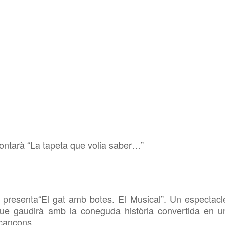
tarà “La tapeta que volia saber…”
esenta“El gat amb botes. El Musical”. Un espectacl
 que gaudirà amb la coneguda història convertida en u
 cançons.