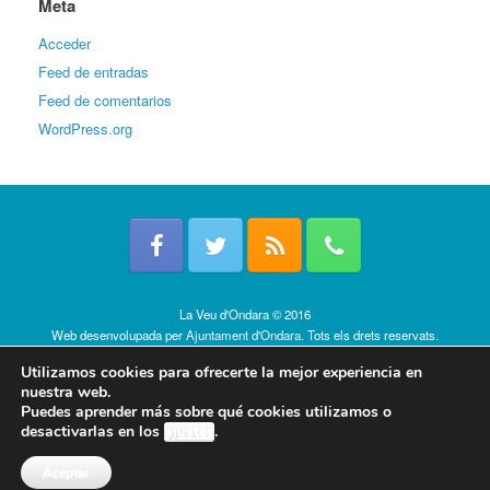
Meta
Acceder
Feed de entradas
Feed de comentarios
WordPress.org
La Veu d'Ondara © 2016
Web desenvolupada per
Ajuntament d'Ondara
. Tots els drets reservats.
Política de cookies
Utilizamos cookies para ofrecerte la mejor experiencia en
nuestra web.
Puedes aprender más sobre qué cookies utilizamos o
desactivarlas en los
ajustes
.
Aceptar