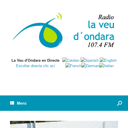
La Veu d'Ondara en Directe
Escoltar directe clic ací
Menú