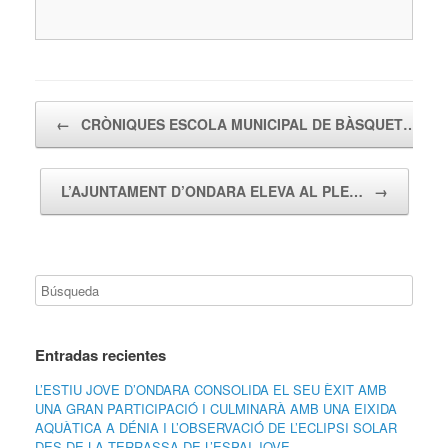
Navegador de artículos
←
CRÒNIQUES ESCOLA MUNICIPAL DE BÀSQUET…
L’AJUNTAMENT D’ONDARA ELEVA AL PLE…
→
Entradas recientes
L’ESTIU JOVE D’ONDARA CONSOLIDA EL SEU ÈXIT AMB
UNA GRAN PARTICIPACIÓ I CULMINARÀ AMB UNA EIXIDA
AQUÀTICA A DÉNIA I L’OBSERVACIÓ DE L’ECLIPSI SOLAR
DES DE LA TERRASSA DE L’ESPAI JOVE