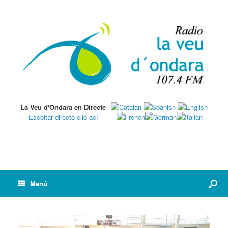
La Veu d'Ondara en Directe
Escoltar directe clic ací
Menú