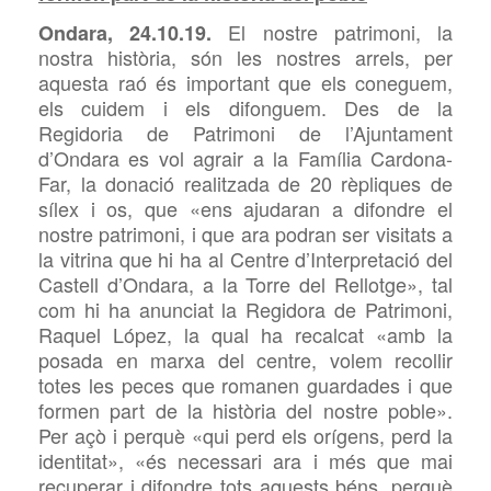
El nostre patrimoni, la
Ondara, 24.10.19.
nostra història, són les nostres arrels, per
aquesta raó és important que els coneguem,
els cuidem i els difonguem. Des de la
Regidoria de Patrimoni de l’Ajuntament
d’Ondara es vol agrair a la Família Cardona-
Far, la donació realitzada de 20 rèpliques de
sílex i os, que «ens ajudaran a difondre el
nostre patrimoni, i que ara podran ser visitats a
la vitrina que hi ha al Centre d’Interpretació del
Castell d’Ondara, a la Torre del Rellotge», tal
com hi ha anunciat la Regidora de Patrimoni,
Raquel López, la qual ha recalcat «amb la
posada en marxa del centre, volem recollir
totes les peces que romanen guardades i que
formen part de la història del nostre poble».
Per açò i perquè «qui perd els orígens, perd la
identitat», «és necessari ara i més que mai
recuperar i difondre tots aquests béns, perquè