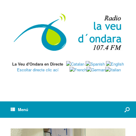
La Veu d'Ondara en Directe
Escoltar directe clic ací
Menú