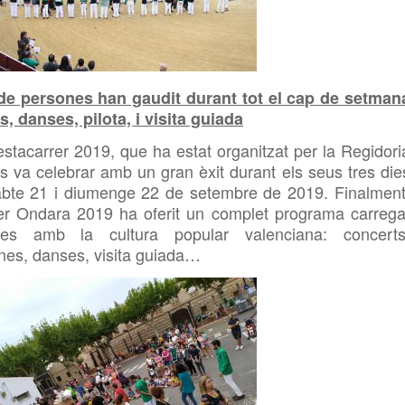
de persones han gaudit durant tot el cap de setman
 danses, pilota, i visita guiada
stacarrer 2019, que ha estat organitzat per la Regidori
s va celebrar amb un gran èxit durant els seus tres die
sabte 21 i diumenge 22 de setembre de 2019. Finalment
rer Ondara 2019 ha oferit un complet programa carrega
nades amb la cultura popular valenciana: concerts
ines, danses, visita guiada…