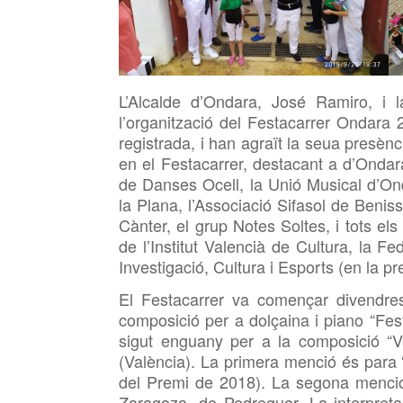
L’Alcalde d’Ondara, José Ramiro, i 
l’organització del Festacarrer Ondara 
registrada, i han agraït la seua presèn
en el Festacarrer, destacant a d’Ondara
de Danses Ocell, la Unió Musical d’On
la Plana, l’Associació Sifasol de Beniss
Cànter, el grup Notes Soltes,
i tots els
de l’Institut Valencià de Cultura, la F
Investigació, Cultura i Esports (en la pr
El Festacarrer va començar divend
composició per a dolçaina i piano “Fes
sigut enguany per a la composició “V
(València). La primera menció és para 
del Premi de 2018). La segona menció
Zaragoza, de Pedreguer. La interpret