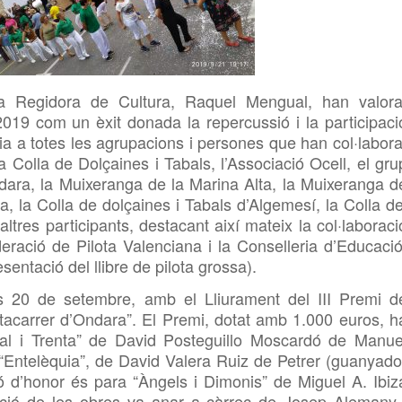
la Regidora de Cultura, Raquel Mengual, han valora
2019 com un èxit donada la repercussió i la participaci
cia a totes les agrupacions i persones que han col·labora
 Colla de Dolçaines i Tabals, l’Associació Ocell, el gru
dara, la Muixeranga de la Marina Alta, la Muixeranga d
a, la Colla de dolçaines i Tabals d’Algemesí, la Colla de
 altres participants, destacant així mateix la col·laboraci
ederació de Pilota Valenciana i la Conselleria d’Educació
esentació del llibre de pilota grossa).
res 20 de setembre, amb
el Lliurament del III Premi d
tacarrer d’Ondara”. El Premi, dotat amb 1.000 euros, h
al i Trenta” de David Posteguillo Moscardó de Manue
“Entelèquia”, de David Valera Ruiz de Petrer (guanyado
 d’honor és para “Àngels i Dimonis” de Miguel A. Ibiz
ació de les obres va anar a càrrec de Josep Alemany 