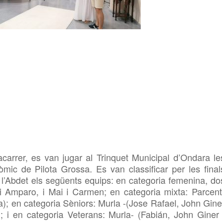
carrer, es van jugar al Trinquet Municipal d’Ondara le
mic de Pilota Grossa. Es van classificar per les final
’Abdet els següents equips: en categoria femenina, do
i Amparo, i Mai i Carmen; en categoria mixta: Parcent
na); en categoria Sèniors: Murla -(Jose Rafael, John Gine
; i en categoria Veterans: Murla- (Fabián, John Giner 