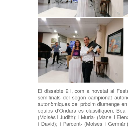
El
dissabte 21,
com a novetat al Festa
semifinals del segon campionat autonò
autonòmiques del pròxim diumenge en l
equips d’Ondara es classifiquen: Bea 
(Moisès i Judith); i Murla- (Manel i Ele
i David); i Parcent- (Moisès i Germán)