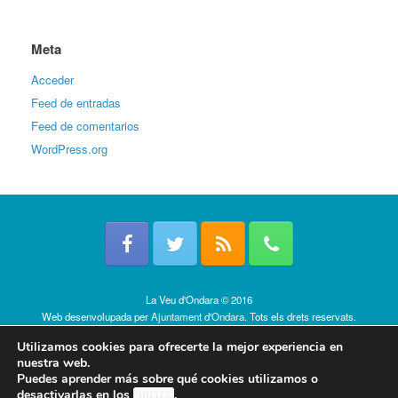
Meta
Acceder
Feed de entradas
Feed de comentarios
WordPress.org
La Veu d'Ondara © 2016
Web desenvolupada per
Ajuntament d'Ondara
. Tots els drets reservats.
Política de cookies
Utilizamos cookies para ofrecerte la mejor experiencia en
nuestra web.
Puedes aprender más sobre qué cookies utilizamos o
desactivarlas en los
ajustes
.