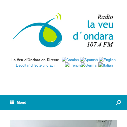
La Veu d'Ondara en Directe
Escoltar directe clic ací
Menú