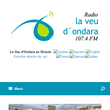
La Veu d'Ondara en Directe
Escoltar directe clic ací
Menú