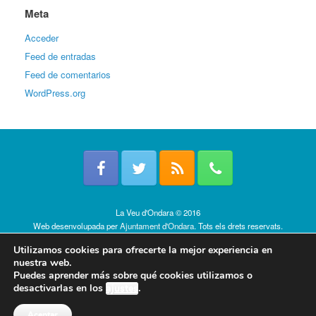
Meta
Acceder
Feed de entradas
Feed de comentarios
WordPress.org
La Veu d'Ondara © 2016
Web desenvolupada per
Ajuntament d'Ondara
. Tots els drets reservats.
Política de cookies
Utilizamos cookies para ofrecerte la mejor experiencia en
nuestra web.
Puedes aprender más sobre qué cookies utilizamos o
desactivarlas en los
ajustes
.
Aceptar