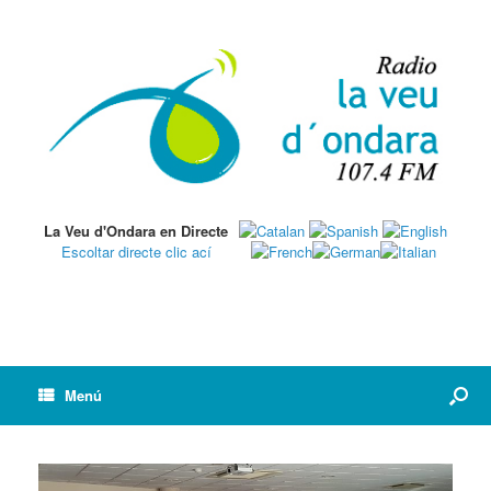
La Veu d'Ondara en Directe
Escoltar directe clic ací
Menú