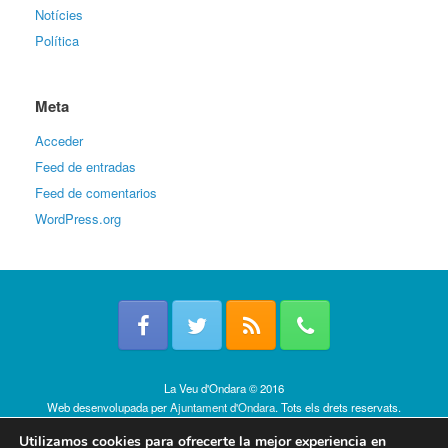
Notícies
Política
Meta
Acceder
Feed de entradas
Feed de comentarios
WordPress.org
La Veu d'Ondara © 2016
Web desenvolupada per
Ajuntament d'Ondara
. Tots els drets reservats.
Política de cookies
Utilizamos cookies para ofrecerte la mejor experiencia en