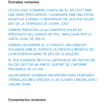
Entradas recientes
L’ESTIU JOVE D’ONDARA CONSOLIDA EL SEU ÈXIT AMB
UNA GRAN PARTICIPACIÓ I CULMINARÀ AMB UNA EIXIDA
AQUÀTICA A DÉNIA I L’OBSERVACIÓ DE L’ECLIPSI SOLAR
DES DE LA TERRASSA DE L’ESPAI JOVE
ONDARA PRESENTA LA 9a CAMPANYA SOLAR DE
PREVENCIÓ DEL CÀNCER DE PELL IMPULSADA PER LA
JUNTA LOCAL DE L’AECC
ONDARA CELEBRARÀ EL 27 D’AGOST UNA GRAN NIT
SOLIDÀRIA AMB EL SOPAR A LA FRESCA A BENEFICI DE
LA RESIDÈNCIA MARE DE DÉU DE LA SOLEDAT
EL PLE D’ONDARA RATIFICA L’APROVACIÓ DEFINITIVA DEL
PAI DEL SECTOR 9A AMB EL SUPORT DE L’INFORME
FAVORABLE DE LA CHX
L’AJUNTAMENT D’ONDARA INCORPORA DUES PERSONES
TREBALLADORES GRÀCIES A LES AJUDES LABORA JOVE I
LABORA DONA
Comentarios recientes