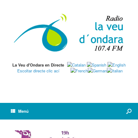
La Veu d'Ondara en Directe
Escoltar directe clic ací
Menú