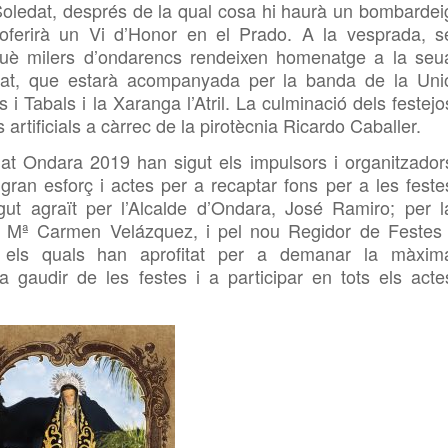
Soledat,
després de la qual cosa hi haurà un bombardei
 oferirà un Vi d’Honor en el Prado. A la vesprada, s
què milers
d’ondarencs rendeixen homenatge a la seu
dat, que estarà acompanyada per la banda de la Uni
s i
Tabals i la Xaranga l’Atril. La culminació dels festejo
 artificials a càrrec de la pirotècnia Ricardo Caballer.
t Ondara 2019 han sigut els impulsors i organitzador
 gran esforç i actes per a recaptar fons per a les feste
gut agraït per l’Alcalde d’Ondara, José Ramiro; per l
,
Mª Carmen Velázquez, i pel nou Regidor de Festes 
 els quals han aprofitat per a demanar la màxim
 a gaudir de les festes i a participar en tots els acte