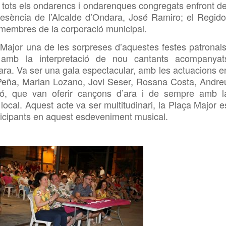
 tots els
ondarencs i ondarenques congregats enfront de
resència de l’Alcalde d’Ondara, José Ramiro; el Regido
 membres de la corporació municipal.
a Major una de les sorpreses d’aquestes festes patronals
 amb la interpretació de nou cantants acompanyat
ara.
Va ser una
gala espectacular, amb les actuacions e
 Peña, Marian Lozano,
Jovi
Seser,
Rosana Costa, Andre
ló, que van oferir cançons d’ara i de sempre amb l
 local. Aquest acte
va ser multitudinari, la Plaça Major e
ticipants en aquest esdeveniment musical.