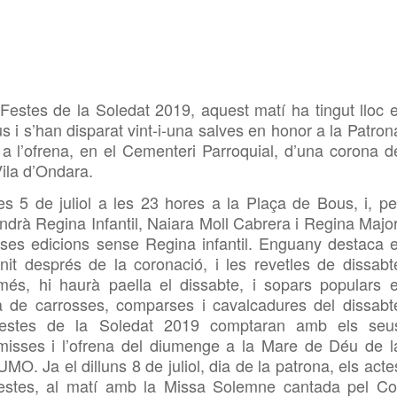
estes de la Soledat 2019, aquest matí ha tingut lloc e
 i s’han disparat vint-i-una salves en honor a la Patron
 a l’ofrena, en el Cementeri Parroquial, d’una corona d
ila d’Ondara.
s 5 de juliol a les 23 hores a la Plaça de Bous, i, pe
indrà
Regina Infantil,
Naiara Moll Cabrera i
Regina Major
ses edicions sense Regina infantil. Enguany destaca e
 nit
després de la coronació, i les revetles de dissabt
més, hi haurà paella el dissabte, i sopars populars e
da de carrosses, comparses i cavalcadures del dissabt
estes de la Soledat 2019 comptaran amb els seu
s misses i l’ofrena del diumenge a la Mare de Déu de l
UMO. Ja el dilluns 8 de juliol, dia de la patrona, els acte
s festes, al matí amb la Missa Solemne cantada pel Co