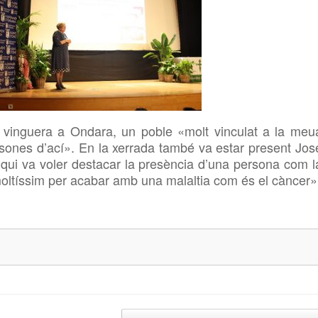
 vinguera a Ondara, un poble «molt vinculat a la meu
sones d’ací». En la xerrada també va estar present Jos
qui va voler destacar la presència d’una persona com l
moltíssim per acabar amb una malaltia com és el càncer»