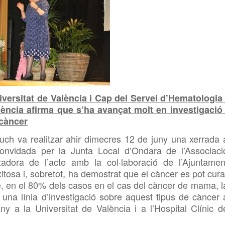
iversitat de València i Cap del Servei d’Hematologia 
lència afirma que s’ha avançat molt en investigació 
 càncer
uch va realitzar ahir dimecres 12 de juny una xerrada 
nvidada per la Junta Local d’Ondara de l’Associaci
adora de l’acte amb la col·laboració de l’Ajuntamen
itosa i, sobretot, ha demostrat que el càncer es pot cura
, en el 80% dels casos en el cas del càncer de mama, l
a una línia d’investigació sobre aquest tipus de càncer 
any a la Universitat de València i a l’Hospital Clínic d