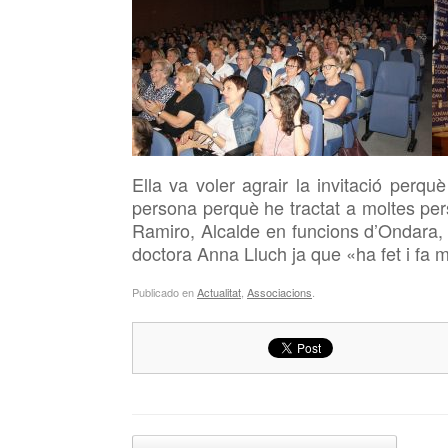
Ella va voler agrair la
invitació perquè
persona perquè he tractat a moltes per
Ramiro, Alcalde en funcions d’Ondara, 
doctora Anna Lluch ja que «ha fet i fa 
Publicado en
Actualitat
,
Associacions
.
Navegador de artículos