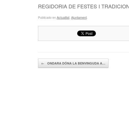
REGIDORIA DE FESTES I TRADICIO
Publicado en
Actualitat
,
Ajuntament
.
Navegador de artículos
←
ONDARA DÓNA LA BENVINGUDA A…