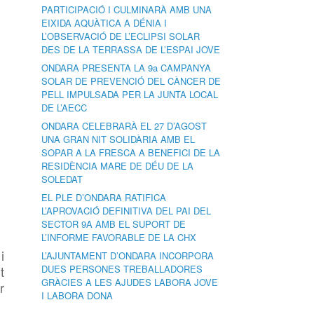
PARTICIPACIÓ I CULMINARÀ AMB UNA
EIXIDA AQUÀTICA A DÉNIA I
L’OBSERVACIÓ DE L’ECLIPSI SOLAR
DES DE LA TERRASSA DE L’ESPAI JOVE
ONDARA PRESENTA LA 9a CAMPANYA
SOLAR DE PREVENCIÓ DEL CÀNCER DE
PELL IMPULSADA PER LA JUNTA LOCAL
DE L’AECC
ONDARA CELEBRARÀ EL 27 D’AGOST
UNA GRAN NIT SOLIDÀRIA AMB EL
SOPAR A LA FRESCA A BENEFICI DE LA
RESIDÈNCIA MARE DE DÉU DE LA
SOLEDAT
EL PLE D’ONDARA RATIFICA
L’APROVACIÓ DEFINITIVA DEL PAI DEL
SECTOR 9A AMB EL SUPORT DE
L’INFORME FAVORABLE DE LA CHX
i
L’AJUNTAMENT D’ONDARA INCORPORA
t
DUES PERSONES TREBALLADORES
GRÀCIES A LES AJUDES LABORA JOVE
r
I LABORA DONA