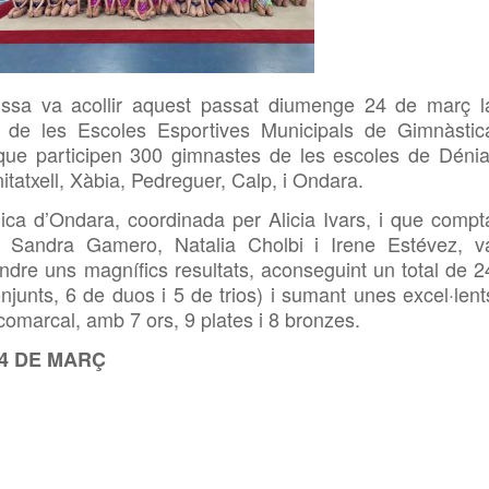
issa va acollir aquest passat diumenge 24 de març l
 de les Escoles Esportives Municipals de Gimnàstic
ue participen 300 gimnastes de les escoles de Dénia
tatxell, Xàbia, Pedreguer, Calp, i Ondara.
ica d’Ondara, coordinada per Alicia Ivars, i que compt
Sandra Gamero, Natalia Cholbi i Irene Estévez, v
indre uns magnífics resultats, aconseguint un total de 2
onjunts, 6 de duos i 5 de trios) i sumant unes excel·lent
comarcal, amb 7 ors, 9 plates i 8 bronzes.
4 DE MARÇ