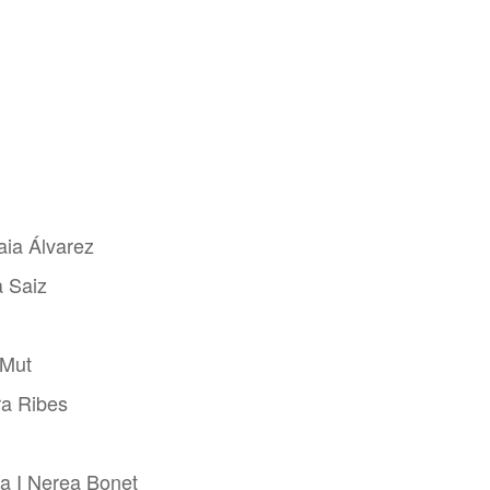
aia Álvarez
a Saiz
 Mut
ra Ribes
a I Nerea Bonet