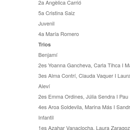
2a Angèlica Carrió
5a Cristina Saiz
Juvenil
4a María Romero
Trios
Benjamí
2es Yoanna Gancheva, Carla Tihca I M
3es Alma Contrí, Clauda Vaquer I Laur
Aleví
2es Emma Ordines, Júlia Sendra I Pau
4es Aroa Soldevila, Marina Más I Sand
Infantil
1es Azahar Vanaclocha, Laura Zaragoz