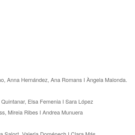
no, Anna Hernández, Ana Romans I Àngela Malonda.
a Quintanar, Elsa Femenia I Sara López
Kiss, Mireia Ribes I Andrea Munuera
a Salort, Valeria Doménech I Clara Más