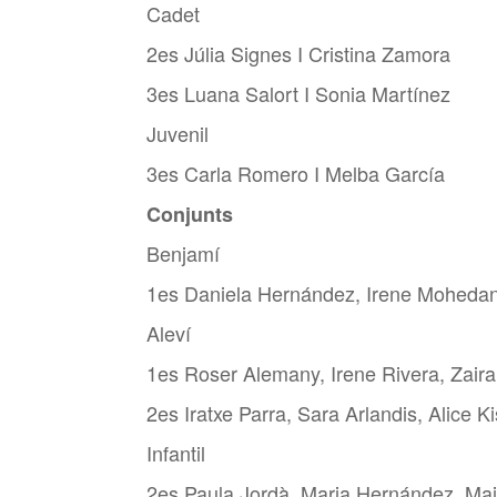
Cadet
2es Júlia Signes I Cristina Zamora
3es Luana Salort I Sonia Martínez
Juvenil
3es Carla Romero I Melba García
Conjunts
Benjamí
1es Daniela Hernández, Irene Moheda
Aleví
1es Roser Alemany, Irene Rivera, Zair
2es Iratxe Parra, Sara Arlandis, Alice 
Infantil
2es Paula Jordà, Maria Hernández, Mai