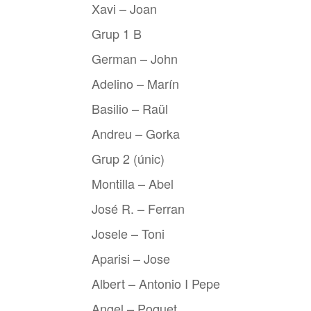
Xavi – Joan
Grup 1 B
German – John
Adelino – Marín
Basilio – Raül
Andreu – Gorka
Grup 2 (únic)
Montilla – Abel
José R. – Ferran
Josele – Toni
Aparisi – Jose
Albert – Antonio I Pepe
Angel – Poquet