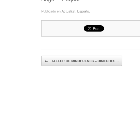
Publicado en
Actualitat
,
Esports
.
Navegador de artículos
←
TALLER DE MINDFULNES – DIMECRES…