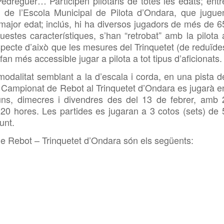
edreguer… Participen pilotaris de totes les edats; entr
il de l’Escola Municipal de Pilota d’Ondara, que jugue
ajor edat; inclús, hi ha diversos jugadors de més de 6
stes característiques, s’han “retrobat” amb la pilota 
specte d’això que les mesures del
Trinquetet (de reduïde
an més accessible jugar a pilota a tot tipus d’aficionats.
odalitat semblant a la d’escala i corda, en una pista d
 I Campionat de Rebot al
Trinquetet d’Ondara es jugarà e
lluns, dimecres i divendres des del 13 de febrer, amb 
s 20 hores. Les partides es jugaran a 3 cotos (sets) de 
unt.
 de Rebot –
Trinquetet d’Ondara són els següents: