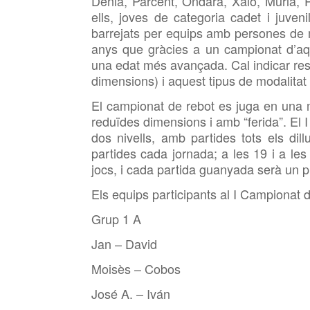
Dénia, Parcent, Ondara, Xaló, Murla, P
ells, joves de categoria cadet i juven
barrejats per equips amb persones de m
anys que gràcies a un campionat d’aque
una edat més avançada. Cal indicar re
dimensions) i aquest tipus de modalitat f
El campionat de rebot es juga en una m
reduïdes dimensions i amb “ferida”. El
dos nivells, amb partides tots els di
partides cada jornada; a les 19 i a le
jocs, i cada partida guanyada serà un p
Els equips participants al I Campionat
Grup 1 A
Jan – David
Moisès – Cobos
José A. – Iván