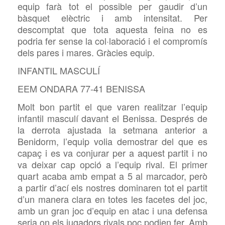
equip farà tot el possible per gaudir d’un
bàsquet elèctric i amb intensitat. Per
descomptat que tota aquesta feina no es
podria fer sense la col·laboració i el compromís
dels pares i mares. Gràcies equip.
INFANTIL MASCULÍ
EEM ONDARA 77-41 BENISSA
Molt bon partit el que varen realitzar l’equip
infantil masculí davant el Benissa. Després de
la derrota ajustada la setmana anterior a
Benidorm, l’equip volia demostrar del que es
capaç i es va conjurar per a aquest partit i no
va deixar cap opció a l’equip rival. El primer
quart acaba amb empat a 5 al marcador, però
a partir d’ací els nostres dominaren tot el partit
d’un manera clara en totes les facetes del joc,
amb un gran joc d’equip en atac i una defensa
seria on els jugadors rivals poc podien fer. Amb