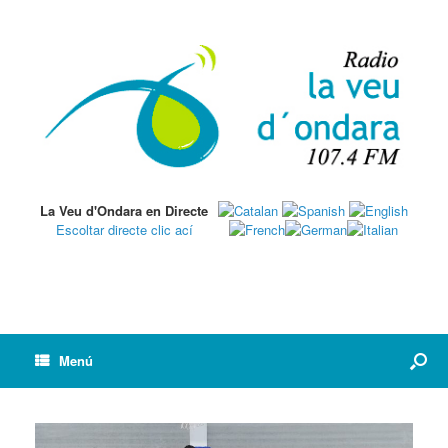
La Veu d'Ondara en Directe
Escoltar directe clic ací
Menú