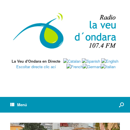
La Veu d'Ondara en Directe
Escoltar directe clic ací
Menú