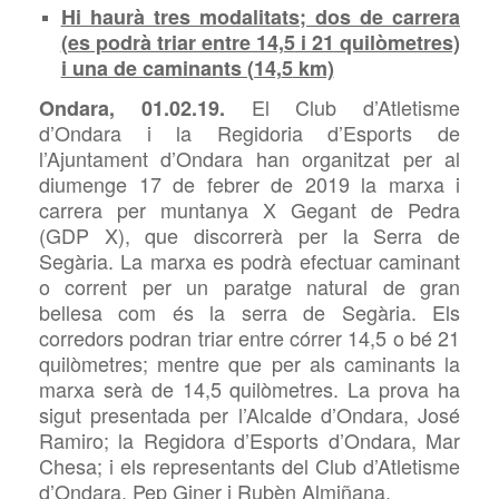
Hi haurà tres modalitats; dos de carrera
(es podrà triar entre 14,
5
i
21
quilòmetres)
i una de caminants (14,
5
km)
El Club d’Atletisme
Ondara, 01.02.19.
d’Ondara i la Regidoria d’Esports de
l’Ajuntament d’Ondara han organitzat per al
diumenge 17 de febrer de 2019 la marxa i
carrera per muntanya X Gegant de Pedra
(
GDP X), que discorrerà per la Serra de
Segària. La marxa es podrà efectuar caminant
o corrent per un paratge natural de gran
bellesa com és la serra de
Segària. Els
corredors podran triar entre córrer 14,5 o bé 21
quilòmetres; mentre que per als caminants la
marxa serà de 14,5 quilòmetres. La prova ha
sigut presentada per l’Alcalde d’Ondara, José
Ramiro; la Regidora d’Esports d’Ondara, Mar
Chesa; i els representants del Club d’Atletisme
d’Ondara, Pep Giner i Rubèn
Almiñana.