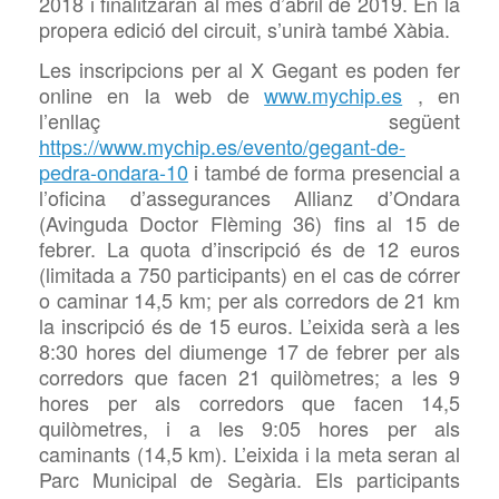
2018 i finalitzaran al mes d’abril de 2019. En la
propera edició del circuit, s’unirà també Xàbia.
Les inscripcions per al X Gegant es poden fer
online en la web de
www.mychip.es
, en
l’enllaç següent
https://www.mychip.es/evento/gegant-de-
pedra-ondara-10
i també de forma presencial a
l’oficina d’assegurances
Allianz d’Ondara
(Avinguda Doctor
Flèming 36) fins al 15 de
febrer. La quota d’inscripció és de 12 euros
(limitada a 750 participants) en el cas de córrer
o caminar 14,5 km; per als corredors de 21 km
la inscripció és de 15 euros. L’eixida serà a les
8:30 hores del diumenge 17 de febrer per als
corredors que facen 21 quilòmetres; a les 9
hores per als corredors que facen 14,5
quilòmetres, i a les 9:05 hores per als
caminants (14,5 km). L’eixida i la meta seran al
Parc Municipal de
Segària. Els participants