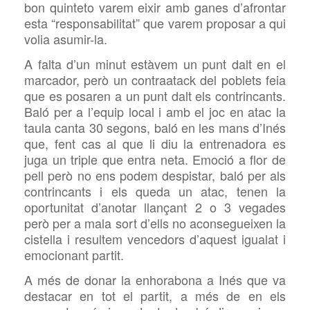
bon quinteto varem eixir amb ganes d’afrontar
esta “responsabilitat” que varem proposar a qui
volia asumir-la.
A falta d’un minut estàvem un punt dalt en el
marcador, però un contraatack del poblets feia
que es posaren a un punt dalt els contrincants.
Baló per a l’equip local i amb el joc en atac la
taula canta 30 segons, baló en les mans d’Inés
que, fent cas al que li diu la entrenadora es
juga un triple que entra
neta. Emoció a flor de
pell però no ens podem despistar, baló per als
contrincants i els queda un atac, tenen la
oportunitat d’anotar llançant 2 o 3 vegades
però per a mala sort d’ells no aconsegueixen la
cistella i resultem vencedors d’aquest igualat i
emocionant partit.
A més de donar la enhorabona a Inés que va
destacar en tot el partit, a més de en els