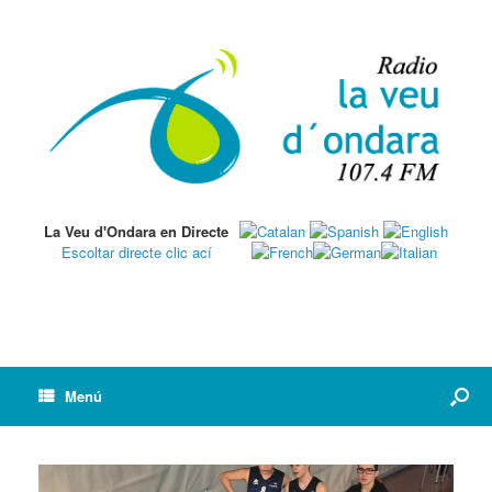
La Veu d'Ondara en Directe
Escoltar directe clic ací
Menú