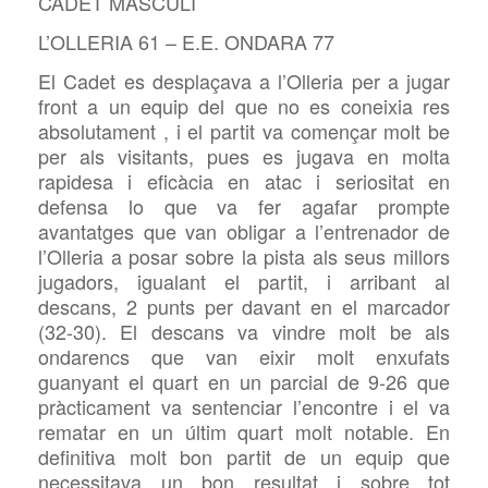
CADET MASCULÍ
L’OLLERIA 61 – E.E. ONDARA 77
El Cadet es desplaçava a l’Olleria per a jugar
front a un equip del que no es coneixia res
absolutament , i el partit va començar molt be
per als visitants, pues es jugava en molta
rapidesa i eficàcia en atac i seriositat en
defensa lo que va fer agafar prompte
avantatges que van obligar a l’entrenador de
l’Olleria a posar sobre la pista als seus millors
jugadors, igualant el partit, i arribant al
descans, 2 punts per davant en el marcador
(32-30). El descans va vindre molt be als
ondarencs que van eixir molt enxufats
guanyant el quart en un parcial de 9-26 que
pràcticament va sentenciar l’encontre i el va
rematar en un últim quart molt notable. En
definitiva molt bon partit de un equip que
necessitava un bon resultat i sobre tot