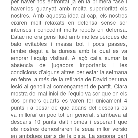
per haver-nos enfrontat ja en la primera fase i
haver-los guanyat amb molta superioritat els
nostres. Amb aquesta idea al cap, els nostres
eixiren molt relaxats en defensa sense ser
intensos i concedint molts rebots en defensa.
L’atac no era gens fluid amb moltes pèrdues de
baló evitables i massa bot i pocs passes,
també degut a la duresa amb la qual es va
emprar l’equip visitant. A açò calia sumar la
absència de jugadors importants i les
condicions d’alguns altres per estar la setmana
en febre, a més de la retirada de David per una
lesió al genoll al començament de partit. Clara
mostra del mal inici de l’equip va ser que en els
dos primers quarts es varen fer únicament 4
punts i a pesar de que abans del descans es
va millorar un poc tot en general, s’arribava al
descans 10 punts dalt només i esperant que
els nostres demostraren la seua millor versió
en ambdues parts de la pista. La segona part