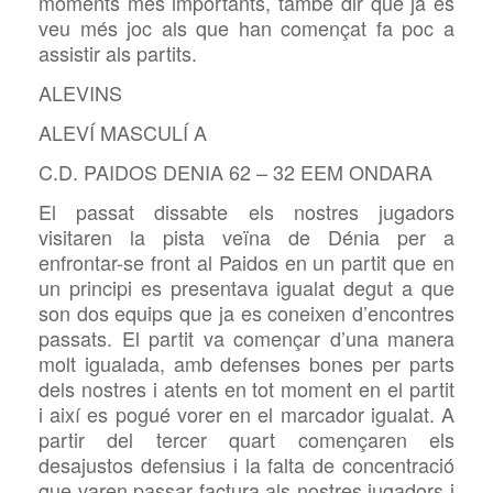
moments més importants, també dir que ja es
veu més joc als que han començat fa poc a
assistir als partits.
ALEVINS
ALEVÍ MASCULÍ A
C.D. PAIDOS DENIA 62 – 32 EEM ONDARA
El passat dissabte els nostres jugadors
visitaren la pista veïna de Dénia per a
enfrontar-se front al Paidos en un partit que en
un principi es presentava igualat degut a que
son dos equips que ja es coneixen d’encontres
passats. El partit va començar d’una manera
molt igualada, amb defenses bones per parts
dels nostres i atents en tot moment en el partit
i així es pogué vorer en el marcador igualat. A
partir del tercer quart començaren els
desajustos defensius i la falta de concentració
que varen passar factura als nostres jugadors i