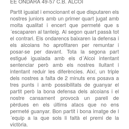
EE ONDARA 49-57 C.B. ALCOI
Partit igualat i emocionant el que disputaren els
nostres juniors amb un primer quart jugat amb
molta qualitat i encert que permeté que s
´escaparen al tanteig. Al segon quart passà tot
el contrari. Els ondarencs baixaren la defensa i
els alcoians ho aprofitaren per remuntar i
posar-se per davant. Tota la segona part
estigué igualada amb els d´Alcoi intentant
sentenciar però amb els nostres lluitant i
intentant reduir les diferències. Així, un triple
dels nostres a falta de 2 minuts ens posava a
tres punts i amb possibilitats de guanyar el
partit però la bona defensa dels alcoians i el
nostre cansament provocà un parell de
pèrdues en els últims atacs que no ens
permeté guanyar. Bon partit i bona imatge de l
´equip a la que sols li faltà el premi de la
victòria.