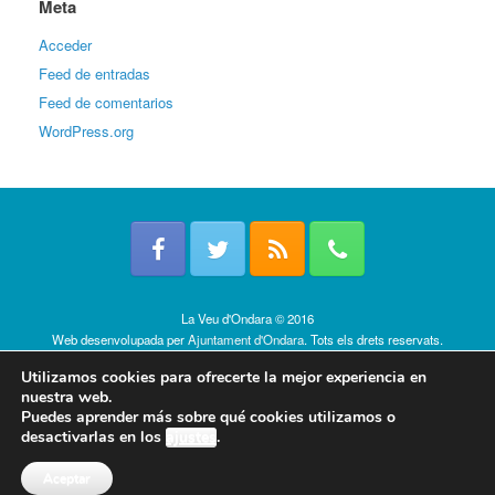
Meta
Acceder
Feed de entradas
Feed de comentarios
WordPress.org
La Veu d'Ondara © 2016
Web desenvolupada per
Ajuntament d'Ondara
. Tots els drets reservats.
Política de cookies
Utilizamos cookies para ofrecerte la mejor experiencia en
nuestra web.
Puedes aprender más sobre qué cookies utilizamos o
desactivarlas en los
ajustes
.
Aceptar