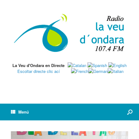
La Veu d'Ondara en Directe
Escoltar directe clic ací
Menú