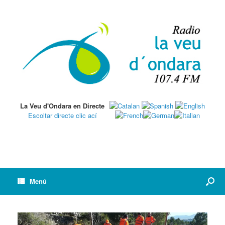
La Veu d'Ondara en Directe
Escoltar directe clic ací
Menú