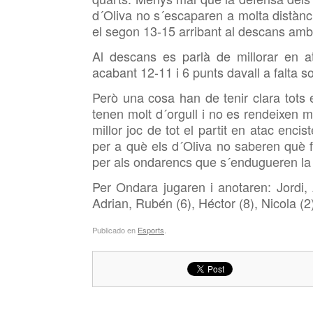
d´Oliva no s´escaparen a molta distància
el segon 13-15 arribant al descans amb
Al descans es parlà de millorar en a
acabant 12-11 i 6 punts davall a falta s
Però una cosa han de tenir clara tots 
tenen molt d´orgull i no es rendeixen ma
millor joc de tot el partit en atac enci
per a què els d´Oliva no saberen què f
per als ondarencs que s´endugueren la pr
Per Ondara jugaren i anotaren: Jordi, 
Adrian, Rubén (6), Héctor (8), Nicola (2)
Publicado en
Esports
.