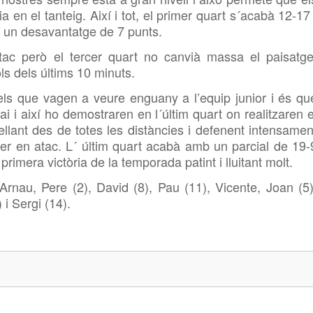
 en el tanteig. Així i tot, el primer quart s´acabà 12-17 
 un desavantatge de 7 punts.
tac però el tercer quart no canvià massa el paisatge
ols dels últims 10 minuts.
els que vagen a veure enguany a l’equip junior i és qu
i i així ho demostraren en l´últim quart on realitzaren e
stellant des de totes les distàncies i defenent intensamen
er en atac. L´ últim quart acabà amb un parcial de 19-
imera victòria de la temporada patint i lluitant molt.
Arnau, Pere (2), David (8), Pau (11), Vicente, Joan (5)
 i Sergi (14).