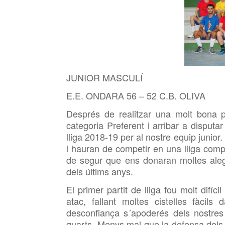
JUNIOR MASCULÍ
E.E. ONDARA 56 – 52 C.B. OLIVA
Després de realitzar una molt bona 
categoria Preferent i arribar a disputa
lliga 2018-19 per al nostre equip junio
i hauran de competir en una lliga comp
de segur que ens donaran moltes aleg
dels últims anys.
El primer partit de lliga fou molt difíc
atac, fallant moltes cistelles fàcils
desconfiança s´apoderés dels nostres
quarts. Menys mal que la defensa dels 