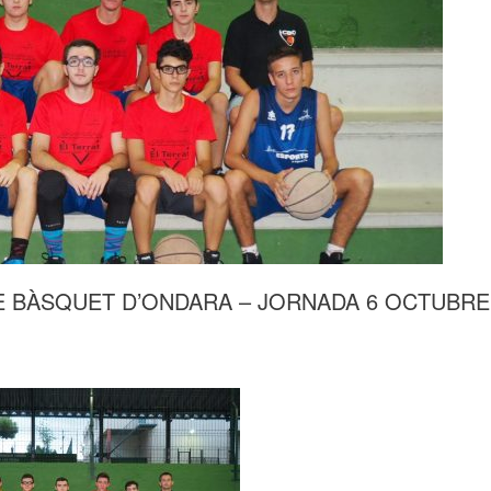
E BÀSQUET D’ONDARA – JORNADA 6 OCTUBRE