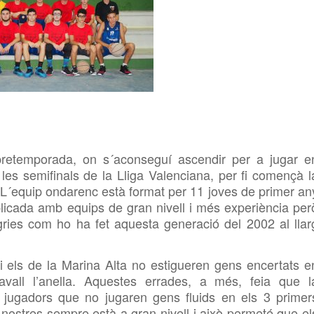
pretemporada, on s´aconseguí ascendir per a jugar e
r les semifinals de la Lliga Valenciana, per fi començà l
r. L´equip ondarenc està format per 11 joves de primer an
licada amb equips de gran nivell i més experiència per
ries com ho ha fet aquesta generació del 2002 al llar
il i els de la Marina Alta no estigueren gens encertats e
 davall l’anella. Aquestes errades, a més, feia que l
 jugadors que no jugaren gens fluids en els 3 primer
nostres sempre està a gran nivell i això permeté que el