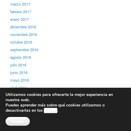
marzo 2017
febrero 2017
enero 2017
diciembre 2016
noviembre 2016
octubre 2016
septiembre 2016
agosto 2016
julio 2016
junio 2016
mayo 2016
abril 2016
Utilizamos cookies para ofrecerte la mejor experiencia en
marzo 2016
nuestra web.
septiembre 2015
Puedes aprender más sobre qué cookies utilizamos o
desactivarlas en los
ajustes
.
Categorías
Aceptar