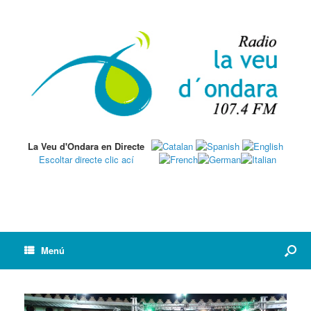
La Veu d'Ondara en Directe
Escoltar directe clic ací
Menú