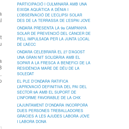
PARTICIPACIÓ I CULMINARÀ AMB UNA
EIXIDA AQUÀTICA A DÉNIA I
a
L’OBSERVACIÓ DE L’ECLIPSI SOLAR
l
DES DE LA TERRASSA DE L’ESPAI JOVE
ONDARA PRESENTA LA 9a CAMPANYA
SOLAR DE PREVENCIÓ DEL CÀNCER DE
t
PELL IMPULSADA PER LA JUNTA LOCAL
u
DE L’AECC
ONDARA CELEBRARÀ EL 27 D’AGOST
UNA GRAN NIT SOLIDÀRIA AMB EL
a
SOPAR A LA FRESCA A BENEFICI DE LA
B
RESIDÈNCIA MARE DE DÉU DE LA
.
SOLEDAT
p
EL PLE D’ONDARA RATIFICA
L’APROVACIÓ DEFINITIVA DEL PAI DEL
SECTOR 9A AMB EL SUPORT DE
L’INFORME FAVORABLE DE LA CHX
L’AJUNTAMENT D’ONDARA INCORPORA
DUES PERSONES TREBALLADORES
GRÀCIES A LES AJUDES LABORA JOVE
I LABORA DONA