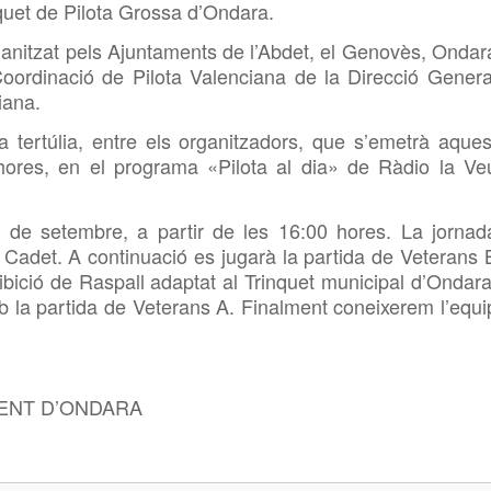
quet de Pilota Grossa d’Ondara.
anitzat pels Ajuntaments de l’Abdet, el Genovès, Ondar
Coordinació de Pilota Valenciana de la Direcció Genera
iana.
 tertúlia, entre els organitzadors, que s’emetrà aques
ores, en el programa «Pilota al dia» de Ràdio la Ve
29 de setembre, a partir de les 16:00 hores. La jornad
 Cadet. A continuació es jugarà la partida de Veterans 
ibició de Raspall adaptat al Trinquet municipal d’Ondara
mb la partida de Veterans A. Finalment coneixerem l’equi
ENT D’ONDARA