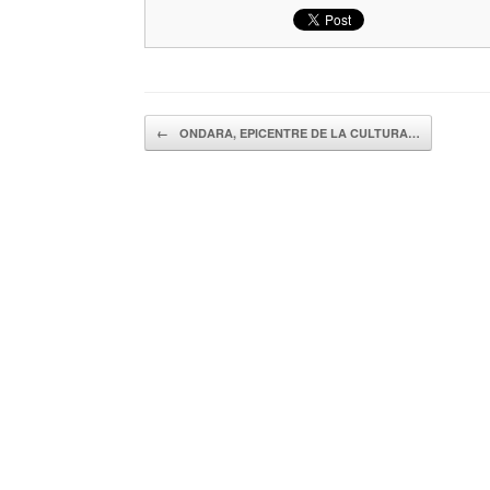
Navegador de artículos
←
ONDARA, EPICENTRE DE LA CULTURA…