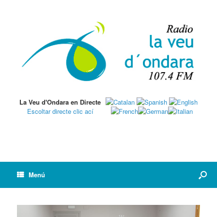
La Veu d'Ondara en Directe
Escoltar directe clic ací
Menú