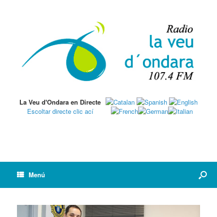
La Veu d'Ondara en Directe
Escoltar directe clic ací
Menú