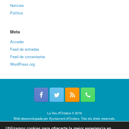
Notícies
Política
Meta
Acceder
Feed de entradas
Feed de comentarios
WordPress.org
La Veu d'Ondara © 2016
Web desenvolupada per
Ajuntament d'Ondara
. Tots els drets reservats.
Política de cookies
Utilizamos cookies para ofrecerte la mejor experiencia en