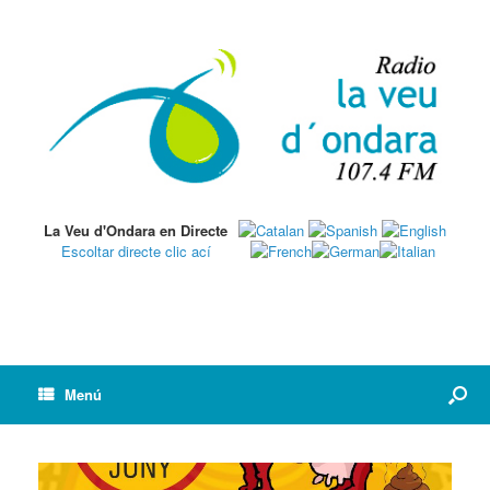
La Veu d'Ondara en Directe
Escoltar directe clic ací
Menú