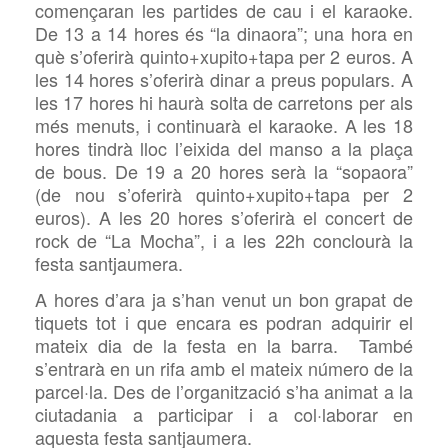
començaran les partides de cau i el karaoke.
De 13 a 14 hores és “la dinaora”; una hora en
què s’oferirà quinto+xupito+tapa per 2 euros. A
les 14 hores s’oferirà dinar a preus populars. A
les 17 hores hi haurà solta de carretons per als
més menuts, i continuarà el karaoke. A les 18
hores tindrà lloc l’eixida del manso a la plaça
de bous. De 19 a 20 hores serà la “sopaora”
(de nou s’oferirà quinto+xupito+tapa per 2
euros). A les 20 hores s’oferirà el concert de
rock de “La Mocha”, i a les 22h conclourà la
festa santjaumera.
A hores d’ara ja s’han venut un bon grapat de
tiquets tot i que encara es podran adquirir el
mateix dia de la festa en la barra. També
s’entrarà en un rifa amb el mateix número de la
parcel·la. Des de l’organització s’ha animat a la
ciutadania a participar i a col·laborar en
aquesta festa santjaumera.