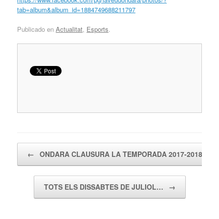
tab=album&album_id=1884749688211797
Publicado en
Actualitat
,
Esports
.
Navegador de artículos
←
ONDARA CLAUSURA LA TEMPORADA 2017-2018…
TOTS ELS DISSABTES DE JULIOL…
→