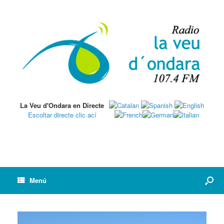
La Veu d'Ondara en Directe
Escoltar directe clic ací
Menú