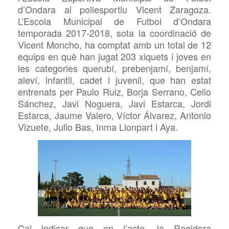
d’Ondara al poliesportiu Vicent Zaragoza.
L’Escola Municipal de Futbol d’Ondara
temporada 2017-2018, sota la coordinació de
Vicent Moncho, ha comptat amb un total de 12
equips en què han jugat 203 xiquets i joves en
les categories querubí, prebenjamí, benjamí,
aleví, infantil, cadet i juvenil, que han estat
entrenats per
Paulo Ruiz, Borja Serrano, Celio
Sánchez, Javi Noguera, Javi Estarca, Jordi
Estarca, Jaume Valero, Víctor Álvarez, Antonio
Vizuete, Julio Bas, Inma Llonpart
i
Aya.
Cal indicar que en l’acte, la Regidora