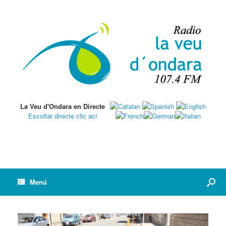
La Veu d'Ondara en Directe
Escoltar directe clic ací
Menú