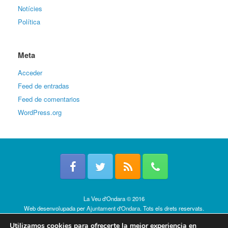
Notícies
Política
Meta
Acceder
Feed de entradas
Feed de comentarios
WordPress.org
La Veu d'Ondara © 2016
Web desenvolupada per
Ajuntament d'Ondara
. Tots els drets reservats.
Política de cookies
Utilizamos cookies para ofrecerte la mejor experiencia en