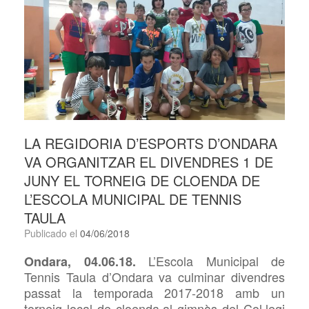
LA REGIDORIA D’ESPORTS D’ONDARA
VA ORGANITZAR EL DIVENDRES 1 DE
JUNY EL TORNEIG DE CLOENDA DE
L’ESCOLA MUNICIPAL DE TENNIS
TAULA
Publicado el
04/06/2018
L’Escola
Municipal de
Ondara,
04
.0
6
.18.
Ten
n
is Taula d’Ondara va culminar divendres
passat
la temporada 2017-2018 amb
un
torneig local de cl
oenda
a
l gimnàs del Col·legi