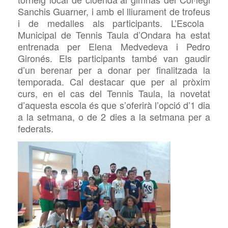
Sanchis Guarner, i amb
el lliurament
de trofeus
i de
medalles als participants. L’Escola
Municipal de Te
n
nis Taula d’Ondara ha estat
entrenada per Elena Medvedeva i Pedro
Gironés. Els
participants també van
gaudi
r
d’un berenar per a donar per finalitzada la
temporada. Cal destacar que per al pròxim
curs, en el cas del Ten
n
is Taula, la novetat
d’aquesta escola és que s’oferirà l’opció d’1 dia
a la setmana, o de 2 dies a la setmana per a
federats.