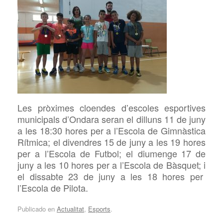
Les pròximes cl
oendes
d’escoles esportives
municipals
d’Ondara
seran el dilluns
11 de juny
a les 18:30 hores per a
l’Escola de Gimnàstica
Rítmica;
el divendres
15
de juny a les 19 hores
per a l’Escola de Futbol;
el diumenge
17
de
juny
a
les 1
0
hores per a l’Escola de Bàsquet; i
el dissabte 23
de juny a les 1
8
hores p
er
l’
Escola de
Pilota.
Publicado en
Actualitat
,
Esports
.