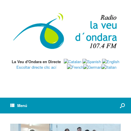
La Veu d'Ondara en Directe
Escoltar directe clic ací
Menú