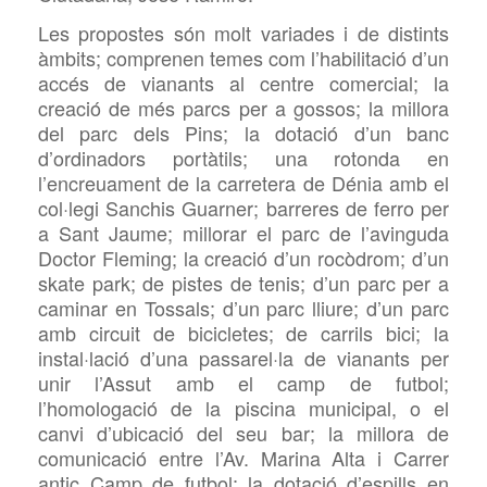
Les propostes són molt variades i de distints
àmbits; comprenen temes com l’habilitació d’un
accés de vianants al centre comercial; la
creació de més parcs per a gossos; la millora
del parc dels Pins; la dotació d’un banc
d’ordinadors portàtils; una rotonda en
l’encreuament de la carretera de Dénia amb el
col·legi Sanchis Guarner; barreres de ferro per
a Sant Jaume; millorar el parc de l’avinguda
Doctor Fleming; la creació d’un rocòdrom; d’un
skate park; de pistes de tenis; d’un parc per a
caminar en Tossals; d’un parc lliure; d’un parc
amb circuit de bicicletes; de carrils bici; la
instal·lació d’una passarel·la de vianants per
unir l’Assut amb el camp de futbol;
l’homologació de la piscina municipal, o el
canvi d’ubicació del seu bar; la millora de
comunicació entre l’Av. Marina Alta i Carrer
antic Camp de futbol; la dotació d’espills en