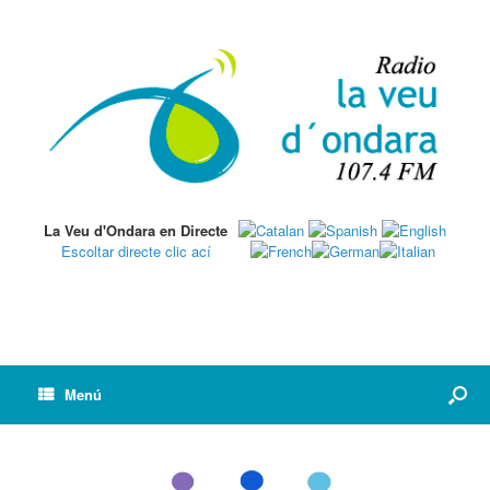
La Veu d'Ondara en Directe
Escoltar directe clic ací
Menú