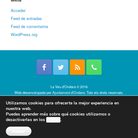
Acceder
Feed de entradas
Feed de comentarios
WordPress.org
La Veu d'Ondara © 2016
Web desenvolupada per
Ajuntament d'Ondara
. Tots els drets reservats.
Política de cookies
Utilizamos cookies para ofrecerte la mejor experiencia en
nuestra web.
Puedes aprender más sobre qué cookies utilizamos o
desactivarlas en los
ajustes
.
Aceptar