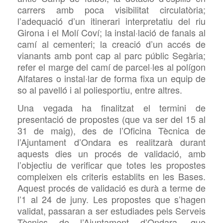
carrers amb poca visibilitat circulatòria;
l’adequació d’un itinerari interpretatiu del riu
Girona i el Molí Coví; la instal·lació de fanals al
camí al cementeri; la creació d’un accés de
vianants amb pont cap al parc públic Segària;
refer el marge del camí de parcel·les al polígon
Alfatares o instal·lar de forma fixa un equip de
so al pavelló i al poliesportiu, entre altres.
Una vegada ha finalitzat el termini de
presentació de propostes (que va ser del 15 al
31 de maig), des de l’Oficina Tècnica de
l’Ajuntament d’Ondara es realitzarà durant
aquests dies un procés de validació, amb
l’objectiu de verificar que totes les propostes
compleixen els criteris establits en les Bases.
Aquest procés de validació es durà a terme de
l’1 al 24 de juny. Les propostes que s’hagen
validat, passaran a ser estudiades pels Serveis
Tècnics de l’Ajuntament d’Ondara, que