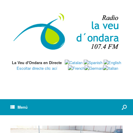
La Veu d'Ondara en Directe
Escoltar directe clic ací
Menú