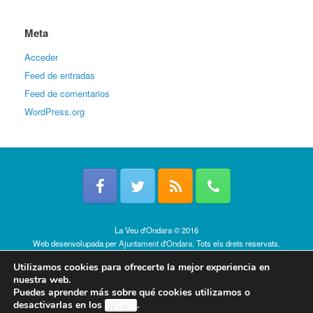
Meta
Acceder
Feed de entradas
Feed de comentarios
WordPress.org
La Veu d'Ondara © 2016
Web desenvolupada per
Ajuntament d'Ondara
. Tots els drets reservats.
Política de cookies
Utilizamos cookies para ofrecerte la mejor experiencia en
nuestra web.
Puedes aprender más sobre qué cookies utilizamos o
desactivarlas en los
ajustes
.