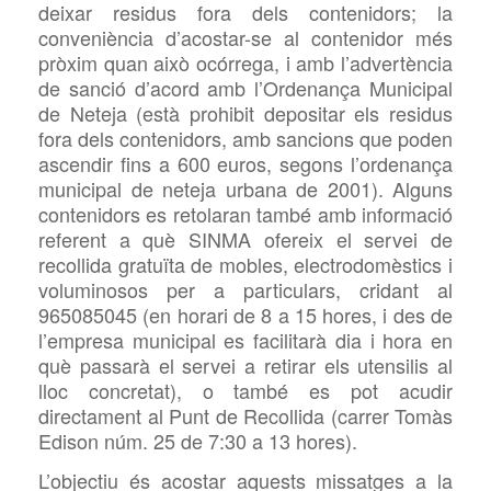
deixar residus fora dels contenidors; la
conveniència d’acostar-se al contenidor més
pròxim quan això ocórrega, i amb l’advertència
de sanció d’acord amb l’Ordenança Municipal
de Neteja (està prohibit depositar els residus
fora dels contenidors, amb sancions que poden
ascendir fins a 600 euros, segons l’ordenança
municipal de neteja urbana de 2001). Alguns
contenidors es retolaran també amb informació
referent a què SINMA ofereix el servei de
recollida gratuïta de mobles, electrodomèstics i
voluminosos per a particulars, cridant al
965085045 (en horari de 8 a 15 hores, i des de
l’empresa municipal es facilitarà dia i hora en
què passarà el servei a retirar els utensilis al
lloc concretat), o també es pot acudir
directament al Punt de Recollida (carrer Tomàs
Edison núm. 25 de 7:30 a 13 hores).
L’objectiu és acostar aquests missatges a la