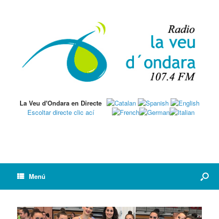
La Veu d'Ondara en Directe
Escoltar directe clic ací
Menú