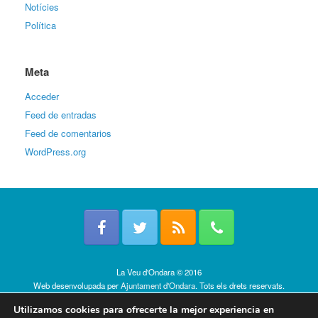
Notícies
Política
Meta
Acceder
Feed de entradas
Feed de comentarios
WordPress.org
La Veu d'Ondara © 2016
Web desenvolupada per
Ajuntament d'Ondara
. Tots els drets reservats.
Política de cookies
Utilizamos cookies para ofrecerte la mejor experiencia en