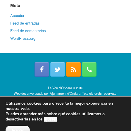
Meta
Acceder
Feed de entradas
Feed de comentarios
WordPress.org
La Veu d'Ondara © 2016
Web desenvolupada per
Ajuntament d'Ondara
. Tots els drets reservats.
Política de cookies
Utilizamos cookies para ofrecerte la mejor experiencia en
nuestra web.
Puedes aprender más sobre qué cookies utilizamos o
desactivarlas en los
ajustes
.
Aceptar