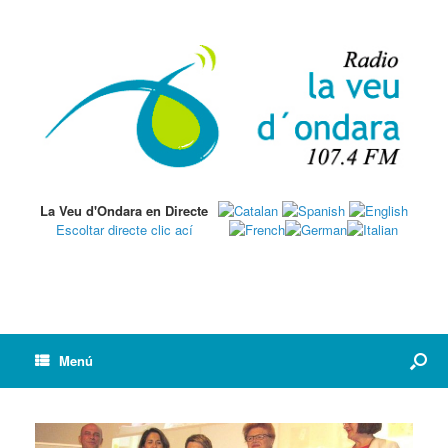
La Veu d'Ondara en Directe
Escoltar directe clic ací
Menú