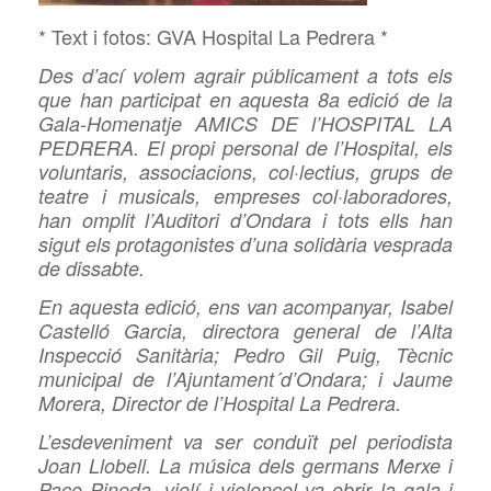
* Text i fotos: GVA Hospital La Pedrera *
Des d’ací volem agrair públicament a tots els
que han participat en aquesta 8a edició de la
Gala-Homenatje AMICS DE l’HOSPITAL LA
PEDRERA. El propi personal de l’Hospital, els
voluntaris, associacions, col·lectius, grups de
teatre i musicals, empreses col·laboradores,
han omplit l’Auditori d’Ondara i tots ells han
sigut els protagonistes d’una solidària vesprada
de dissabte.
En aquesta edició, ens van acompanyar, Isabel
Castelló Garcia, directora general de l’Alta
Inspecció Sanitària; Pedro Gil Puig, Tècnic
municipal de l’Ajuntament´d’Ondara; i Jaume
Morera, Director de l’Hospital La Pedrera.
L’esdeveniment va ser conduït pel periodista
Joan Llobell. La música dels germans Merxe i
Paco Pineda, violí i violoncel va obrir la gala i