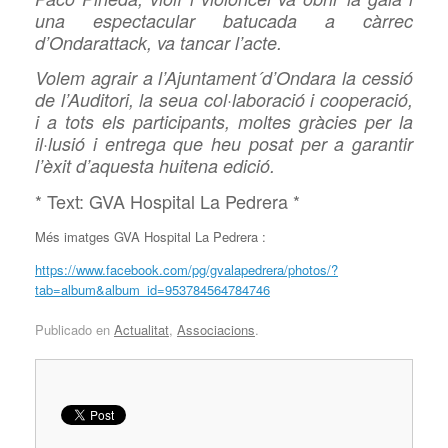
una espectacular batucada a càrrec
d’Ondarattack, va tancar l’acte.
Volem agrair a l’Ajuntament´d’Ondara la cessió
de l’Auditori, la seua col·laboració i cooperació,
i a tots els participants, moltes gràcies per la
il·lusió i entrega que heu posat per a garantir
l’èxit d’aquesta huitena edició.
* Text: GVA Hospital La Pedrera *
Més imatges GVA Hospital La Pedrera :
https://www.facebook.com/pg/gvalapedrera/photos/?
tab=album&album_id=953784564784746
Publicado en
Actualitat
,
Associacions
.