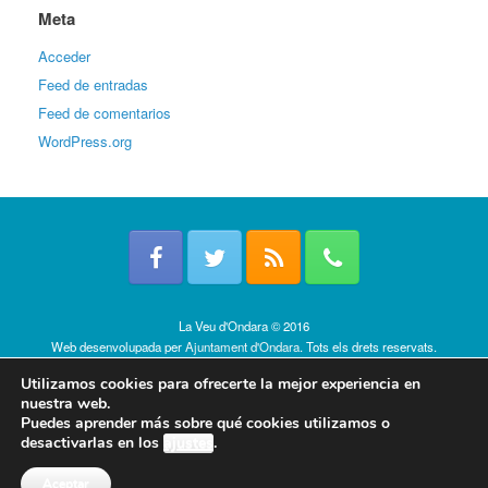
Meta
Acceder
Feed de entradas
Feed de comentarios
WordPress.org
La Veu d'Ondara © 2016
Web desenvolupada per
Ajuntament d'Ondara
. Tots els drets reservats.
Política de cookies
Utilizamos cookies para ofrecerte la mejor experiencia en
nuestra web.
Puedes aprender más sobre qué cookies utilizamos o
desactivarlas en los
ajustes
.
Aceptar