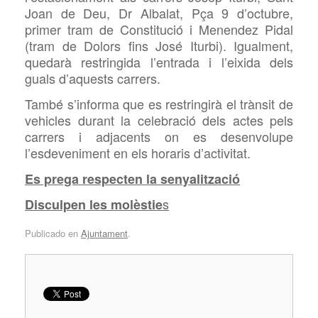
Joan de Deu, Dr Albalat, Pça 9 d’octubre,
primer tram de Constitució i Menendez Pidal
(tram de Dolors fins José Iturbi). Igualment,
quedarà restringida l’entrada i l’eixida dels
guals d’aquests carrers.
També s’informa que es restringirà el trànsit de
vehicles durant la celebració dels actes pels
carrers i adjacents on es desenvolupe
l’esdeveniment en els horaris d’activitat.
Es prega respecten la senyalització
s
Disculpen les molèstie
Publicado en
Ajuntament
.