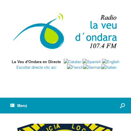
La Veu d'Ondara en Directe
Escoltar directe clic ací
Menú