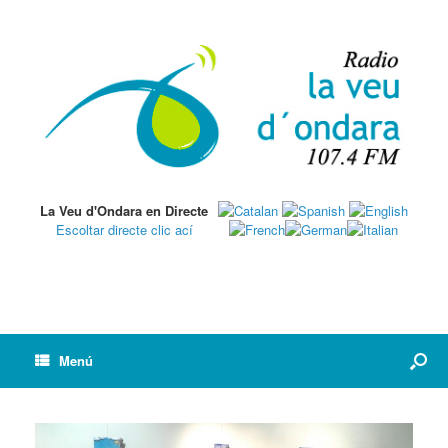
La Veu d'Ondara en Directe
Escoltar directe clic ací
Menú