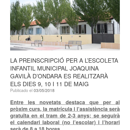
LA PREINSCRIPCIÓ PER A L’ESCOLETA
INFANTIL MUNICIPAL JOAQUINA
GAVILÀ D’ONDARA ES REALITZARÀ
ELS DIES 9, 10 I 11 DE MAIG
Publicado el
03/05/2018
Entre les novetats destaca que per al
pròxim curs, la matrícula i l’assistència serà
gratuïta en el tram de 2-3 anys; se seguirà
el calendari laboral (no l’escolar) i l’horari
serà de 8 a 18 hores