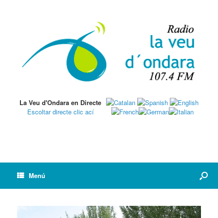
La Veu d'Ondara en Directe
Escoltar directe clic ací
Menú