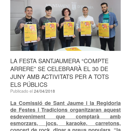
LA FESTA SANTJAUMERA “COMPTE
ARRERE” SE CELEBRARÀ EL 30 DE
JUNY AMB ACTIVITATS PER A TOTS
ELS PÚBLICS
Publicado el
24/04/2018
La Comissió de Sant Jaume i la Regidoria
de Festes i Tradicions organitzaran aquest
esdeveniment que comptarà amb
esmorzars
, jocs, karaoke, carretons,
concert
de rock,
dinar a preus
populars, “la