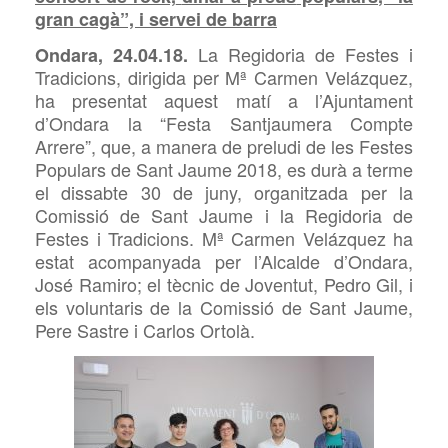
gran cagà”, i servei de barra
La
Regidoria
de Festes i
Ondara, 24.04.18.
Tradicions,
dirigida per Mª
Carmen Velázquez,
ha presentat
aquest
matí
a
l’Ajuntament
d’Ondara la “Festa
Santjaumera
Compte
Arrere”, que, a manera de preludi de les Festes
Populars de Sant Jaume 2018, es durà a terme
el dissabte 30 de juny, organitzada per la
Comissió de Sant Jaume i
la Regidoria de
Festes i Tradicions
. Mª Carmen Velázquez ha
estat acompanyada per l’Alcalde d’Ondara,
José Ramiro; el tècnic de Joventut, Pedro Gil, i
els voluntaris de la Comissió de Sant Jaume,
Pere Sastre i Carlos Ortolà.