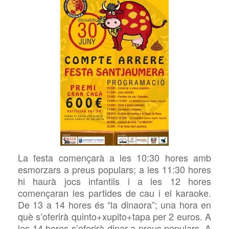
La festa començarà a les 10:30 hores amb
esmorzars a preus populars; a les 11:30 hores
hi haurà jocs infantils i a les 12 hores
començaran les partides de cau i el karaoke.
De 13 a 14 hores és “la dinaora”; una hora en
què s’oferirà
quinto
+
xupito
+tapa per 2 euros. A
les 14 hores s’oferirà
dinar
a preus populars. A