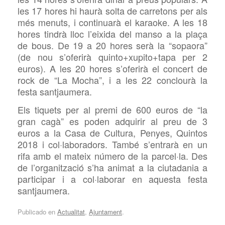
les 17 hores hi haurà solta de carretons per als
més menuts, i continuarà el karaoke. A les 18
hores tindrà lloc l’eixida del manso a la plaça
de bous. De 19 a 20 hores serà la “sopaora”
(de nou s’oferirà
quinto
+
xupito
+tapa per 2
euros). A les 20 hores s’oferirà el concert de
rock de “L
a Mocha
”, i a les 22 conclourà la
festa santjaumera.
Els tiquets per al premi de 600 euros de “la
gran cagà” es poden adquirir al preu de 3
euros a la Casa de Cultura, Penyes, Quintos
2018 i col·laboradors. També s’entrarà en un
rifa amb el mateix número de la parcel·la. Des
de l’organització s’ha animat a la ciutadania a
participar i a col·laborar en aquesta festa
santjaumera.
Publicado en
Actualitat
,
Ajuntament
.