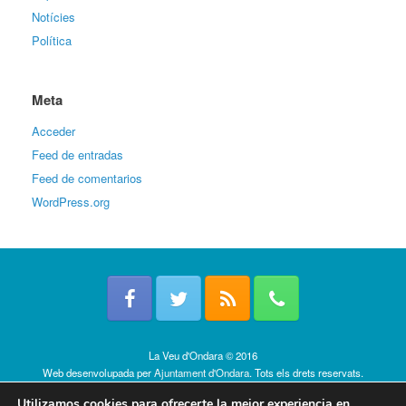
Notícies
Política
Meta
Acceder
Feed de entradas
Feed de comentarios
WordPress.org
La Veu d'Ondara © 2016
Web desenvolupada per
Ajuntament d'Ondara
. Tots els drets reservats.
Política de cookies
Utilizamos cookies para ofrecerte la mejor experiencia en