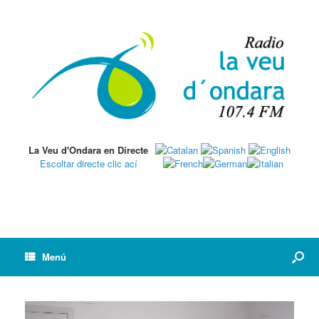
La Veu d'Ondara en Directe
Escoltar directe clic ací
Menú