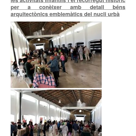
les activitats infantils i el recorregut històric
per a conèixer amb detall béns
arquitectònics emblemàtics del nucli urbà