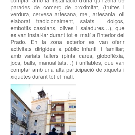
comptar amb la instal·lació d’una quinzena de
parades de comerç de proximitat, (fruites i
verdura, cervesa artesana, mel, artesania, oli
elaborat tradicionalment, salats i dolços,
embotits casolans, olives i saladures…), que
es van instal·lar durant tot el matí a l’interior del
Prado. En la zona exterior es van oferir
activitats dirigides a públic infantil i familiar;
amb variats tallers (pinta cares, globoflèxia,
jocs, balls, manualitats…) i unflables, que van
comptar amb una alta participació de xiquets i
xiquetes durant tot el matí.