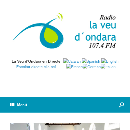
La Veu d'Ondara en Directe
Escoltar directe clic ací
Menú