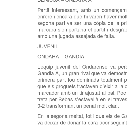
Partit interessant, amb un començame
enrere i encara que hi varen haver mol
segona part va ser una còpia de la p
marcara s’emportaria el partit i desgra
amb una jugada assajada de falta.
JUVENIL
ONDARA – GANDIA
L’equip juvenil del Ondarense va per
Gandia A, un gran rival que va demostra
primera part fou dominada totalment pe
que els groguets tractaven d’eixir a la
marcador amb un tir ajustat al pal. Po
treta per Sebas s’estavellà en el traves
0-2 transformant un penal molt clar..
En la segona meitat, tot i que els de G
va deixar de donar la cara aconseguint ll