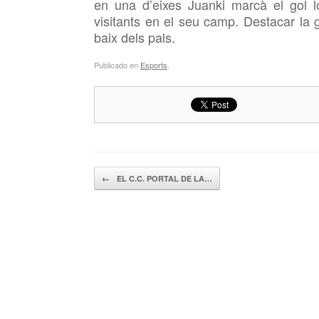
en una d’eixes Juanki marcà el gol l
visitants en el seu camp. Destacar la 
baix dels pals.
Publicado en
Esports
.
Navegador de artículos
←
EL C.C. PORTAL DE LA…