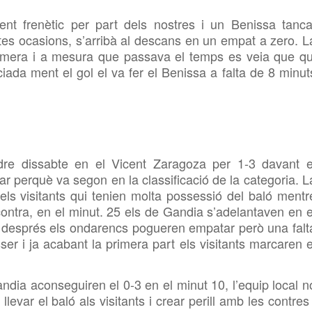
nt frenètic per part dels nostres i un Benissa tanca
tes ocasions, s’arribà al descans en un empat a zero. L
rimera i a mesura que passava el temps es veia que qu
ciada ment el gol el va fer el Benissa a falta de 8 minut
dre dissabte en el Vicent Zaragoza per 1-3 davant e
r perquè va segon en la classificació de la categoria. L
ls visitants qui tenien molta possessió del baló mentr
 contra, en el minut. 25 els de Gandia s’adelantaven en e
c després els ondarencs pogueren empatar però una falt
ser i ja acabant la primera part els visitants marcaren e
andia aconseguiren el 0-3 en el minut 10, l’equip local n
evar el baló als visitants i crear perill amb les contres 