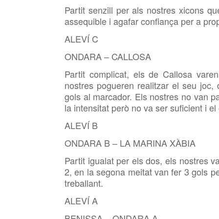
Partit senzill per als nostres xicons q
assequible i agafar confiança per a prop
ALEVÍ C
ONDARA – CALLOSA
Partit complicat, els de Callosa var
nostres pogueren realitzar el seu joc,
gols al marcador. Els nostres no van p
la intensitat però no va ser suficient i el
ALEVÍ B
ONDARA B – LA MARINA XÀBIA
Partit igualat per els dos, els nostres
2, en la segona meitat van fer 3 gols p
treballant.
ALEVÍ A
BENISSA – ONDARA A