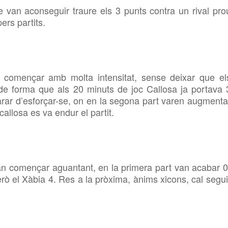
ue van aconseguir traure els 3 punts contra un rival pro
ers partits.
en començar amb molta intensitat, sense deixar que el
 de forma que als 20 minuts de joc Callosa ja portava 
arar d’esforçar-se, on en la segona part varen augmenta
 callosa es va endur el partit.
 van començar aguantant, en la primera part van acabar 0
erò el Xàbia 4. Res a la pròxima, ànims xicons, cal segui