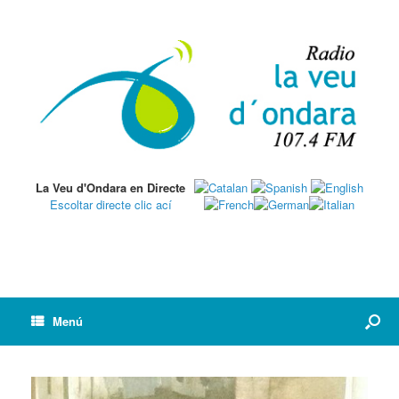
La Veu d'Ondara en Directe
Escoltar directe clic ací
Menú