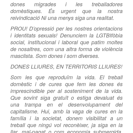
dones migrades i les treballadores
domèstiques. És urgent que la nostra
reivindicació Ni una menys siga una realitat.
PROU! D’opressió per les nostres orientacions
i identitats sexuals! Denunciem la LGTBIfòbia
social, institucional i laboral que patim moltes
de nosaltres, com una altra forma de violència
masclista. Som dones i som diverses.
DONES LLIURES, EN TERRITORIS LLIURES!
Som les que reproduïm la vida. El treball
domèstic i de cures que fem les dones és
imprescindible per al sosteniment de la vida.
Que sovint siga gratuït o estiga devaluat és
una trampa en el desenvolupament del
capitalisme. Hui, amb la vaga de cures en la
família i la societat, donem visibilitat a un
treball que ningú vol reconèixer, ja siga en la
llar, mal-pagat o com economia submergida.