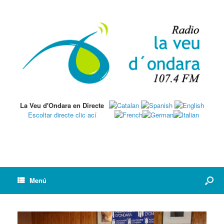
La Veu d'Ondara en Directe
Escoltar directe clic ací
Menú