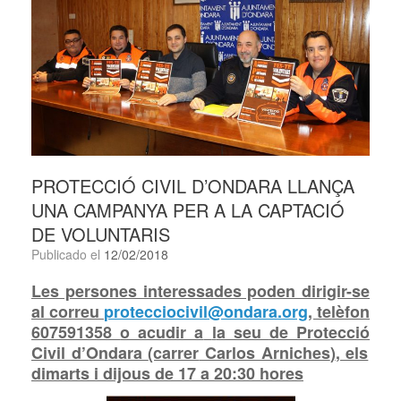
PROTECCIÓ CIVIL D’ONDARA LLANÇA
UNA CAMPANYA PER A LA CAPTACIÓ
DE VOLUNTARIS
Publicado el
12/02/2018
Les persones interessades poden dirigir-se
al correu
protecciocivil@ondara.org
, telèfon
607591358
o acudir a
l
a seu
de Protecció
Civil d’Ondara
(carrer
Carlos Arniches
)
, els
dimarts i dijous de 17 a 20:30 hores