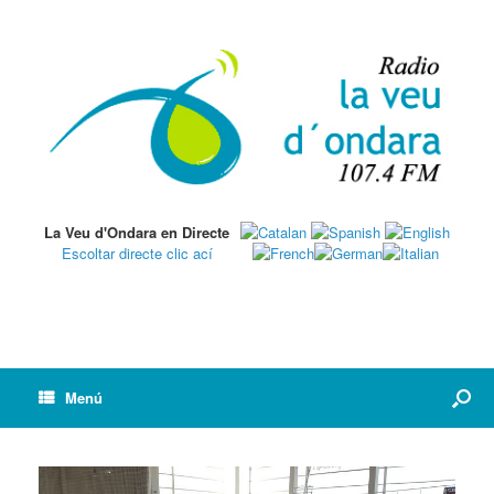
La Veu d'Ondara en Directe
Escoltar directe clic ací
Menú