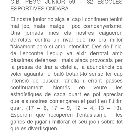
C.B. PEGO JUNIOR 59 – 32 ESCOLES
ESPORTIVES ONDARA
El nostre junior no alça el cap i continuen tenint
mal joc, mala imatge i poc companyerisme.
Una jornada més els nostres caigueren
derrotats contra un rival que no era millor
físicament però sí amb intensitat. Des de l’inici
de l’encontre l’equip va eixir derrotat amb
pèssimes defenses i mals atacs provocats per
la pressa de tirar a cistella, la abundància de
voler aguantar el baló botant-lo sense fer cap
intensió de buscar l’anella i errant passes
contínuament. Només en veure les
estadístiques de cada quart es pot apreciar
que els nostres començaren el partit en l’últim
quart (17 – 6, 17 – 9, 12 – 4, 13 – 13).
Esperem que recuperen l’entusiasme i les
ganes de jugar i millorar el seu joc i sobre tot
que es divertisquen.