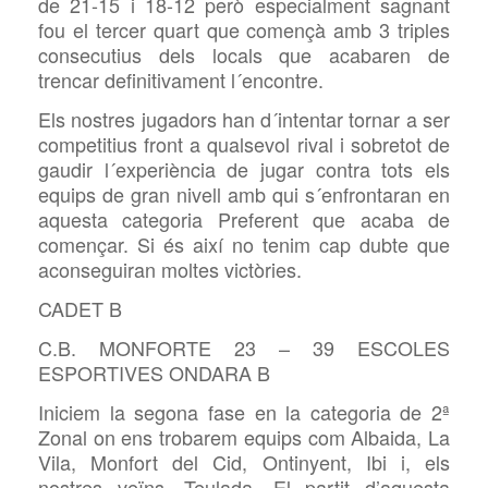
de 21-15 i 18-12 però especialment sagnant
fou el tercer quart que començà amb 3 triples
consecutius dels locals que acabaren de
trencar definitivament l´encontre.
Els nostres jugadors han d´intentar tornar a ser
competitius front a qualsevol rival i sobretot de
gaudir l´experiència de jugar contra tots els
equips de gran nivell amb qui s´enfrontaran en
aquesta categoria Preferent que acaba de
començar. Si és així no tenim cap dubte que
aconseguiran moltes victòries.
CADET B
C.B. MONFORTE 23 – 39 ESCOLES
ESPORTIVES ONDARA B
Iniciem la segona fase en la categoria de 2ª
Zonal on ens trobarem equips com Albaida, La
Vila, Monfort del Cid, Ontinyent, Ibi i, els
nostres veïns, Teulada. El partit d’aquesta