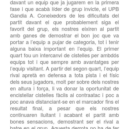
davant un equip que ja jugarem en la primera
fase i que acabà líder de grup invicte, el UPB
Gandia A. Coneixedors de les dificultats del
partit davant el que probablement siga el
favorit del grup, els nostres eixiren al partit
amb ganes de demostrar el bon joc que va
portar a l’equip a pujar de categoria, tot i tenir
alguna baixa important en l’equip. El primer
quart fou un intercanvi de cistelles per ambdós
equips tot i que sempre amb avantatges per
l’equip visitant. A partir del segon quart, l’equip
rival apretà en defensa a tota pista i el físic
dels seus jugadors, molt per sobre dels nostres
en altura i força, li va donar la oportunitat de
encistellar cistelles fàcils al contraatac i poc a
poc anava distanciant-se en el marcador fins el
resultat final, a pesar que els nostres
continuaren lluitant i acabant el partit amb
bones sensacions, demostrant ser el rival a
batre en el grup. Aquesta derrota no ha de fer