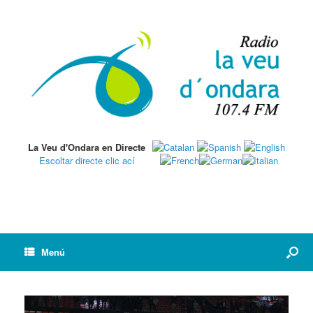
La Veu d'Ondara en Directe
Escoltar directe clic ací
Menú