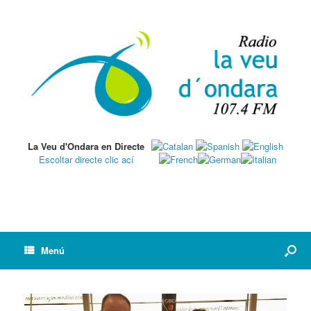
La Veu d'Ondara en Directe
Escoltar directe clic ací
Menú