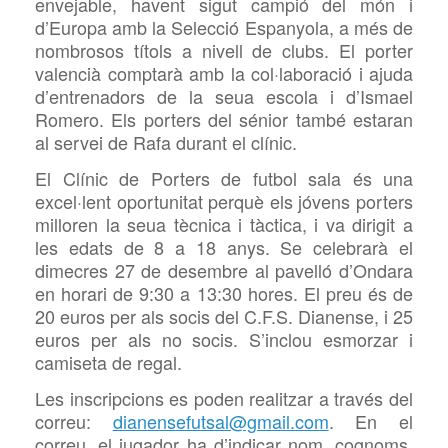
envejable, havent sigut campió del món i
d’Europa amb la Selecció Espanyola, a més de
nombrosos títols a nivell de clubs. El porter
valencià comptarà amb la col·laboració i ajuda
d’entrenadors de la seua escola i d’Ismael
Romero. Els porters del sénior també estaran
al servei de Rafa durant el clínic.
El Clínic de Porters de futbol sala és una
excel·lent oportunitat perquè els jóvens porters
milloren la seua tècnica i tàctica, i va dirigit a
les edats de 8 a 18 anys. Se celebrarà el
dimecres 27 de desembre al pavelló d’Ondara
en horari de 9:30 a 13:30 hores. El preu és de
20 euros per als socis del C.F.S. Dianense, i 25
euros per als no socis. S’inclou esmorzar i
camiseta de regal.
Les inscripcions es poden realitzar a través del
correu:
dianensefutsal@gmail.com
. En el
correu, el jugador ha d’indicar nom, cognoms,