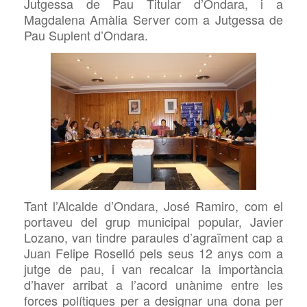
Jutgessa de Pa
u
Titular d’Ondara, i a
Magdalena
Amàlia
Server com a Jutgessa de
Pa
u
Suplent d’Ondara.
Tant l’Alcalde d’Ondara, José Ramiro, com el
portaveu del grup municipal popular, Javier
Lozano, van t
indre
paraules d’agraïment cap a
Juan Felipe Roselló pels seus 12 anys com a
jutge de pau, i van recalcar la importància
d’haver arribat a l’acord unànime entre les
forces polítiques per a designar una dona per