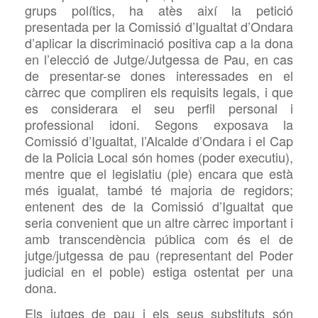
grups polítics,
ha atès així la petició
presentada per la Comissió d’Igualtat d’Ondara
d’aplicar la discriminació positiva cap a la dona
en l’elecció de Jutge/Jutgessa de Pa
u
, en cas
de presentar-se dones interessades en el
càrrec que compliren els requisits legals, i que
es considerara el seu perfil personal i
professional idoni. Segons
exposava la
Comissió d’Igualtat, l’Alcalde d’Ondara i el Cap
de la Policia Local són h
o
mes (poder executiu),
mentre que el legislatiu (ple) encara que està
més igualat, també té majoria de regidors;
entenent des de la Comissió d’Igualtat que
seria convenient que un altre càrrec important i
amb transcendència pública com és el de
jutge/jutgessa de pau (representant del Poder
judicial en el poble) estiga ostentat per una
dona.
Els jutges de pau i els seus substituts són