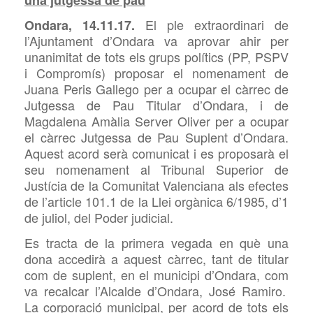
una jutgessa de pau
El ple extraordinari de
Ondara, 14.11.17.
l’Ajuntament d’Ondara va aprovar ahir per
unanimitat de tots els grups polítics (PP, PSPV
i Compromís) proposar el nomenament de
Juana Peris Galle
go
per a ocupar el càrrec de
Jutgessa de Pa
u
Titular d’Ondara, i de
Magdalena
Amàlia
Server Oliver per a ocupar
el càrrec Jutgessa de Pa
u
Suplent d’Ondara.
Aquest acord serà comunicat i es proposarà el
seu nomenament al Tribunal Superior de
Justícia de la Comunitat Valenciana als efectes
de l’article 101.1 de la Llei orgànica 6/1985, d’1
de juliol, del Poder judicial.
Es tracta de la primera vegada en què una
dona accedirà a aquest càrrec, tant de titular
com de suplent, en el municipi d’Ondara, com
va recalcar l’Alcalde d’Ondara, José Ramiro
.
La corporació municipal, per
acord de tots els