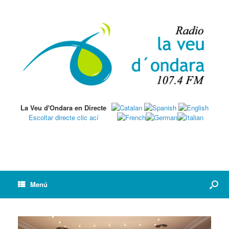
La Veu d'Ondara en Directe
Escoltar directe clic ací
Menú