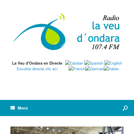
La Veu d'Ondara en Directe
Escoltar directe clic ací
Menú