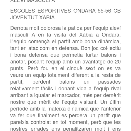
ESCOLES ESPORTIVES ONDARA 55-56 CB
JOVENTUT XÀBIA
Derrota molt dolorosa la patida per l’equip aleví
masculí A en la visita del Xàbia a Ondara.
L’equip començà el partit amb bona dinàmica,
tant en atac com en defensa. Bon joc col·lectiu
i bona defensa que permetia furtar balons i
anotar, posant l’equip amb un avantatge de 20
punts. Però fou en el cinquè sext on es va
veure un equip totalment diferent a la resta de
partit, perdent balons en passades
relativament fàcils i donant vida a l’equip rival
arribant a igualar el marcador, més per demèrit
nostre que mèrit de l’equip visitant. Un últim
període amb la mateixa dinàmica que l’anterior
va fer que finalment es perdera un partit que
pareixia controlat en tot moment, però que les
nostres errades ens penalitzaren molt i ens